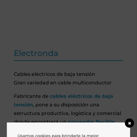
Electronda
Cables eléctricos de baja tensión
Gran variedad en cable multiconductor
Fabricante de
cables eléctricos de baja
tensión
, pone a su disposición una
estructura productiva, logística y comercial
donde encontrará un
proveedor flexible
,
capaz de adaptarse a la demanda y de
Usamos cookies para brindarle la mejor