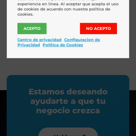
ofrecer un
producto de alta calidad a un
experiencia en línea. Al aceptar que acepta el uso
de cookies de acuerdo con nuestra política de
coste competitivo.
cookies.
Web:
Electronda
ACEPTO
NO ACEPTO
Centro de privacidad
Configuracion de
Privacidad
Política de Cookies
Estamos deseando
ayudarte a que tu
negocio crezca