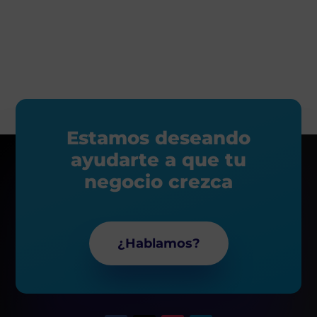
Estamos deseando
ayudarte a que tu
negocio crezca
¿Hablamos?